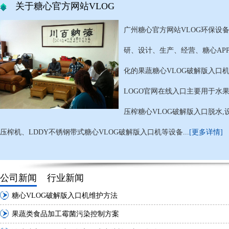
关于糖心官方网站VLOG
广州糖心官方网站VLOG环保设
研、设计、生产、经营
化的果蔬糖心VLOG破解版入口机
LOGO官网在线入口主要用于水果
压榨糖心VLOG破解版入口脱水,
压榨机、LDDY不锈钢带式糖心VLOG破解版入口机等设备...
[更多详情]
公司新闻
行业新闻
糖心VLOG破解版入口机维护方法
果蔬类食品加工霉菌污染控制方案