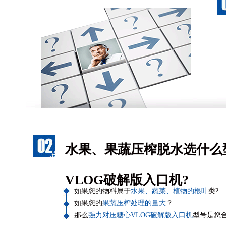
水果、果蔬压榨脱水选什
VLOG破解版入口机?
如果您的物料属于
水果、蔬菜、植物的根叶
类?
如果您的
果蔬压榨处理的量大
？
那么
强力对压糖心VLOG破解版入口机
型号是您合