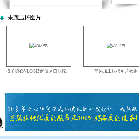
果蔬压榨图片
苹果加工压榨图片效果
橙子糖心VLOG破解版入口压榨处理图片