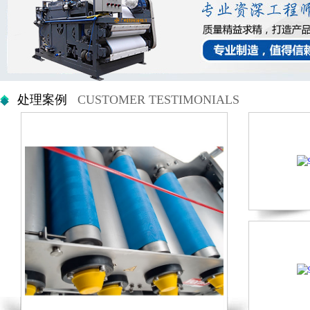
处理案例
CUSTOMER TESTIMONIALS