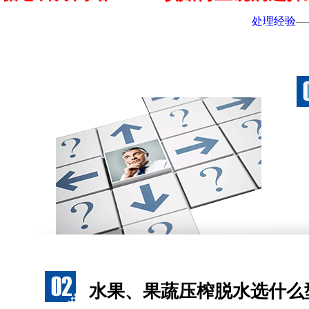
处理经验
—
水果、果蔬压榨脱水选什么