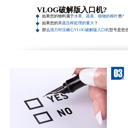
VLOG破解版入口机?
如果您的物料属于
水果、蔬菜、植物的根叶
类?
如果您的
果蔬压榨处理的量大
？
那么
强力对压糖心VLOG破解版入口机
型号是您