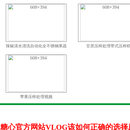
辣椒清水清洗自动化全不锈钢果蔬清洗设备视频
甘蔗压榨处理带式压榨
苹果压榨处理视频
糖心官方网站VLOG该如何正确的选择